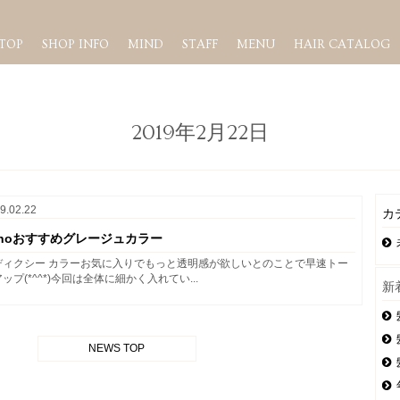
TOP
SHOP INFO
MIND
STAFF
MENU
HAIR CATALOG
2019年2月22日
9.02.22
カ
anoおすすめグレージュカラー
ディクシー カラーお気に入りでもっと透明感が欲しいとのことで早速トー
ップ(*^^*)今回は全体に細かく入れてい...
新
NEWS TOP